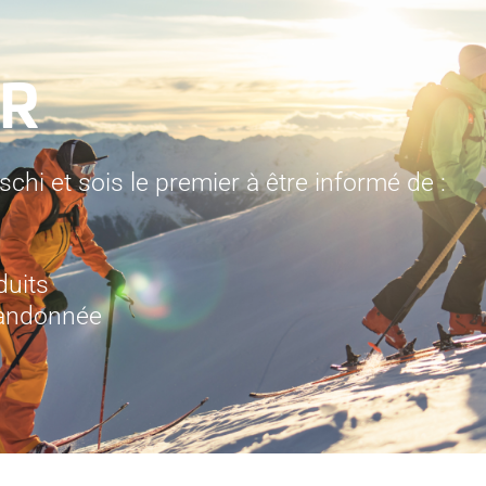
R
chi et sois le premier à être informé de :
duits
randonnée