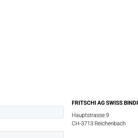
RVICES
STO
TACT
NEWS
EGISTREMENT
MÉDIA
ATIBILITÉ
FRITSCHI AG SWISS BIND
ETIEN & MAINTENANCE
Hauptstrasse 9
NTIE & RÉPARATION
CH-3713 Reichenbach
ENDEURS