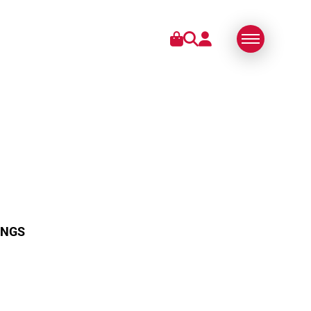
RIES
DE NOUS
SWISS MADE
S
DURABILITÉ
TECHNOLOGIE
PARTENARIATS
INGS