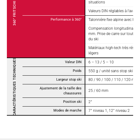
situations
Valeurs DIN réglables à l'avant et
Performance à 360°
Talonnière fixe alpine avec Rail
Compensation longitudinale du
mm. Prise de carre sur toute l
du ski
Matériaux high-tech très résist
légers
CARACTÉRISTIQUES TECHNIQUES
Valeur DIN
6 – 13 / 5 – 10
Poids
550 g / unité sans stop ski (50
Largeur stop ski
80 / 90 / 100 / 110 / 120 mm
Ajustement de la taille des
25 / 60 mm
chaussures
Position ski
2°
Modes de marche
7° niveau 1, 12° niveau 2