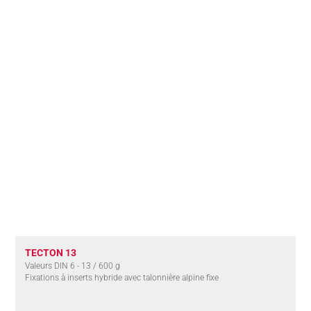
DE NOUS
TECTON 13
Valeurs DIN 6 - 13 / 600 g
Fixations à inserts hybride avec talonnière alpine fixe