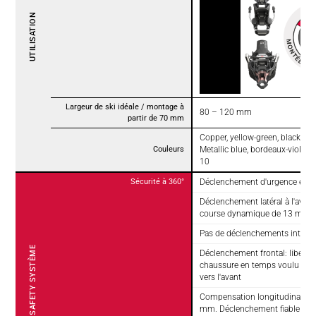
UTILISATION
Largeur de ski idéale / montage à
80 – 120 mm
partir de 70 mm
Copper, yellow-green, black: Te
Couleurs
Metallic blue, bordeaux-violet, 
10
Sécurité à 360°
Déclenchement d'urgence en 
Déclenchement latéral à l'avan
course dynamique de 13 mm p
Pas de déclenchements intemp
360° FRITSCHI SAFETY SYSTÈME
Déclenchement frontal: libérati
chaussure en temps voulu en c
vers l'avant
Compensation longitudinale du
mm. Déclenchement fiable dans