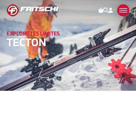
EXPLORE TES LIMITES
FIXATIONS
TECTON
TECTON
VIPEC EVO
XENIC
SCOUT
ACCESSOIRES
MANIPULATION
SERVICES
STORIES