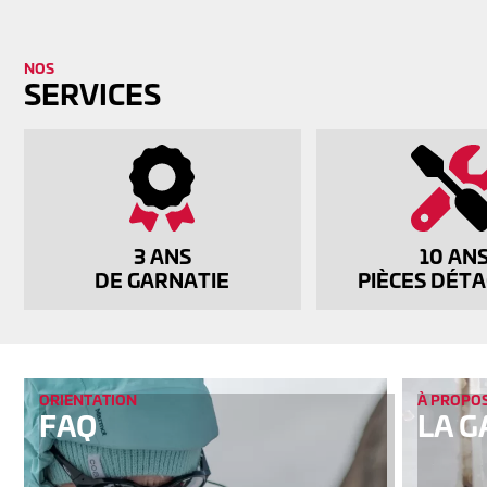
NOS
SER­VICES
3 ANS
10 AN
DE GARNATIE
PIÈCES DÉ­TA
ORIENTATION
À PROPO
FAQ
LA G