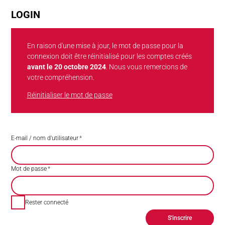
LOGIN
En raison d'une mise à jour, le mot de passe pour la
connexion doit être réinitialisé pour les comptes créés
avant le 20 octobre 2024
. Nous vous remercions de
votre compréhension.
Réinitialiser le mot de passe
E-mail / nom d'utilisateur
*
Mot de passe
*
Rester connecté
S'inscrire