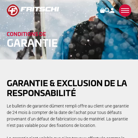
CONDITIONS DE
FIXATIONS
GAR­AN­TIE­­
SERVICES
CONTACT
ENREGISTREMENT
GAR­AN­TIE­­ & EX­CLU­SION DE LA
FAQ
RE­SPON­SA­BILITÉ
COMPATIBILITÉ
Le bulletin de garantie dûment rempli offre au client une garantie
ENTRETIEN & MAINTENANCE
de 24 mois à compter de la date de l’achat pour tous défauts
GARANTIE & RÉPARATION
provenant d’un défaut de fabrication ou de matériel. La garantie
n’est pas valable pour des fixations de location.
REVENDEURS
DOWNLOADS