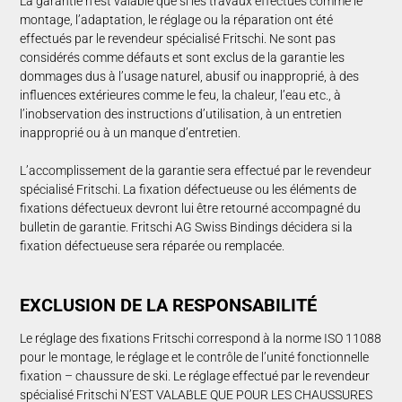
La garantie n’est valable que si les travaux effectués comme le
montage, l’adaptation, le réglage ou la réparation ont été
effectués par le revendeur spécialisé Fritschi. Ne sont pas
STORIES
considérés comme défauts et sont exclus de la garantie les
dommages dus à l’usage naturel, abusif ou inapproprié, à des
DE NOUS
influences extérieures comme le feu, la chaleur, l’eau etc., à
l’inobservation des instructions d’utilisation, à un entretien
inapproprié ou à un manque d’entretien.
L’accomplissement de la garantie sera effectué par le revendeur
spécialisé Fritschi. La fixation défectueuse ou les éléments de
fixations défectueux devront lui être retourné accompagné du
bulletin de garantie. Fritschi AG Swiss Bindings décidera si la
fixation défectueuse sera réparée ou remplacée.
EX­CLU­SION DE LA RE­SPON­SA­BILITÉ
Le réglage des fixations Fritschi correspond à la norme ISO 11088
pour le montage, le réglage et le contrôle de l’unité fonctionnelle
fixation – chaussure de ski. Le réglage effectué par le revendeur
spécialisé Fritschi N’EST VALABLE QUE POUR LES CHAUSSURES