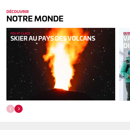
DÉCOUVRIR
NOTRE MONDE
FEU ET GLACE
QU'
SKIER AU PAYS DES VOLCANS
V
DI