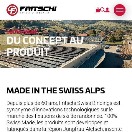
SWISS MADE
FIXATIONS
DU CONCEPT AU
PRODUIT
SERVICES
STORIES
DE NOUS
MADE IN­ ­­­THE SWISS ALPS
SWISS MADE
Depuis plus de 60 ans, Fritschi Swiss Bindings est
DURABILITÉ
synonyme d'innovations technologiques sur le
TECHNOLOGIE
marché des fixations de ski de randonnée. 100%
Swiss Made, les produits sont développés et
PARTENARIATS
fabriqués dans la région Jungfrau-Aletsch, inscrite