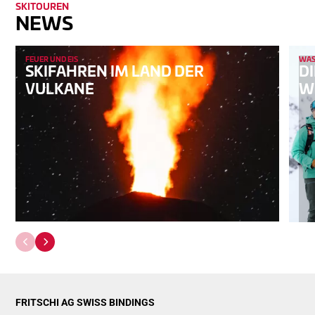
SKITOUREN
NEWS
FEUER UND EIS
WAS 
SKIFAHREN IM LAND DER
DI
VULKANE
W
FRITSCHI AG SWISS BINDINGS