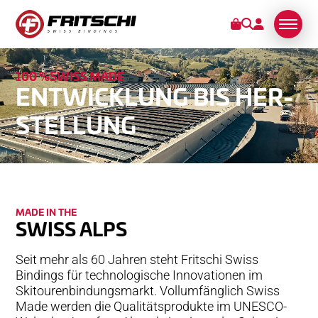
100 %SWISS MADE
BINDUNGEN
ENT­WICK­LUNG­­­ BIS HER­
STEL­LUNG
KUNDENDIENST
STORIES
ÜBER UNS
MADE IN­ ­­­THE
SWISS ALPS
SWISS MADE
NACHHALTIG
Seit mehr als 60 Jahren steht Fritschi Swiss
Bindings für technologische Innovationen im
TECHNOLOGIE
Skitouren­bindungs­markt. Vollumfänglich Swiss
PARTNER
Made werden die Qualitäts­produkte im UNESCO-