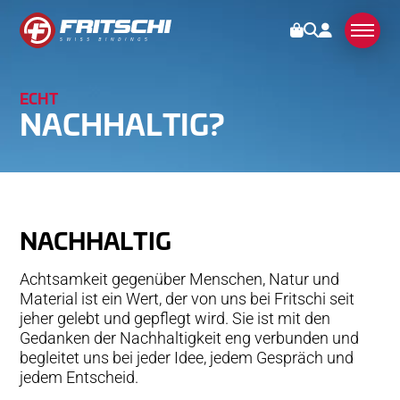
ECHT
BINDUNGEN
NACH­HALTIG?
KUNDENDIENST
STORIES
NACH­HAL­TIG
ÜBER UNS
Achtsamkeit gegenüber Menschen­, Natur und
SWISS MADE
Material ist ein Wert, der von uns bei Fritschi seit
jeher gelebt und gepflegt­ wird. Sie ist mit den
NACHHALTIG
Gedanken der Nachhaltigkeit eng verbunden­ und
TECHNOLOGIE
begleitet uns bei jeder Idee, jedem Gespräch und
jedem Entscheid.
PARTNER