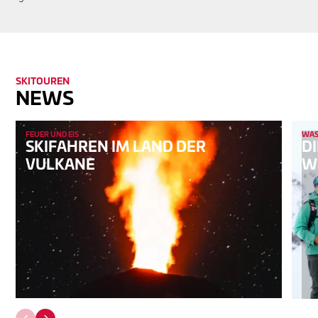
SKITOUREN
NEWS
FEUER UND EIS
WAS 
SKIFAHREN IM LAND DER
DI
VULKANE
W