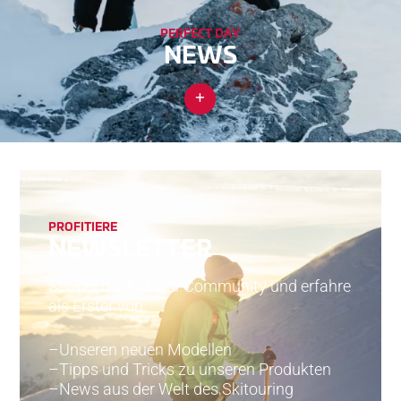
PERFECT DAY
NEWS
PRO­FI­TIE­RE
NEW­SLETTER
Sei Teil der Fritschi-Community und erfahre
als Erster von:
Unseren neuen Modellen
Tipps und Tricks zu unseren Produkten
News aus der Welt des Skitouring