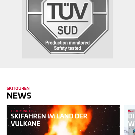
SKITOUREN
NEWS
FEUER UND EIS
WAS 
SKIFAHREN IM LAND DER
DI
VULKANE
W