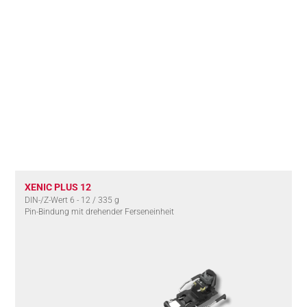
XENIC PLUS 12
DIN-/Z-Wert 6 - 12 / 335 g
Pin-Bindung mit drehender Ferseneinheit