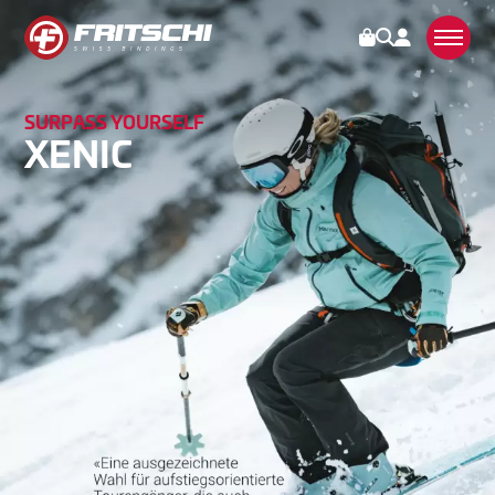
SURPASS YOURSELF
BINDUNGEN
XENIC
TECTON
VIPEC EVO
XENIC
SCOUT
ZUBEHÖR
BEDIENUNG
KUNDENDIENST
STORIES