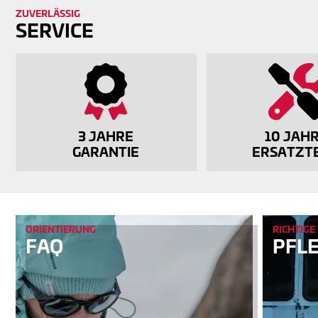
ZU­VER­LÄS­SIG
SERVICE
3 JAHRE
10 JAH
GARANTIE
ERSATZTE
ORIENTIERUNG
RICHTIGE
FAQ
PFL