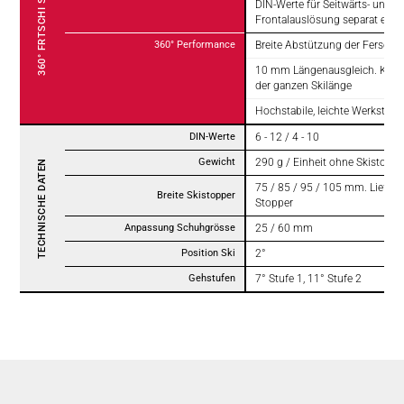
DIN-Werte für Seitwärts- und
Frontalauslösung separat einst
360° Performance
Breite Abstützung der Fersenei
10 mm Längenausgleich. Kante
der ganzen Skilänge
Hochstabile, leichte Werkstoff
DIN-Werte
6 - 12 / 4 - 10
Gewicht
290 g / Einheit ohne Skistoppe
TECHNISCHE DATEN
75 / 85 / 95 / 105 mm. Lieferb
Breite Skistopper
Stopper
Anpassung Schuhgrösse
25 / 60 mm
Position Ski
2°
Gehstufen
7° Stufe 1, 11° Stufe 2