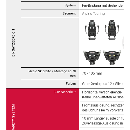
System
Pin-Bindung mit drehender Fer
Segment
Alpine Touring
EINSATZBEREICH
Ideale Skibreite / Montage ab 70
70 - 105 mm
mm
Farben
Gold: Xenic plus 12 / Silver: Xe
360° Sicherheit
Horizontal verschiebende Pin-
Keine unerwarteten Auslösun
Frontalauslösung: rechtzeitige
360° FRTSCHI SAFETY SYSTEM
des Schuhs beim Vorwärtsstur
10 mm Längenausgleich für de
Zuverlässige Auslösung in jede