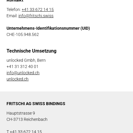
Telefon:
+41 33 672 14 15
Email:
info@fritschi.swiss
Unternehmens-Identifikationsnummer (UID)
CHE-105.948.562
Technische Umsetzung
unlocked Gmbh, Bern
+41 31 312 40 01
info@unlocked.ch
unlocked.ch
FRITSCHI AG SWISS BINDINGS
Hauptstrasse 9
CH-3713 Reichenbach
T +41 33 672 14 15