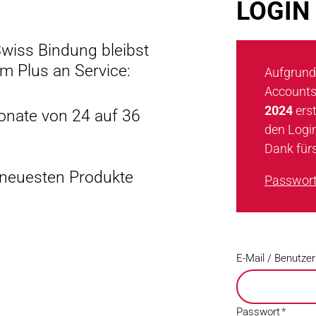
LOGIN
 Swiss Bindung bleibst
em Plus an Service:
Aufgrund
Accounts
2024
erst
onate von 24 auf 36
den Logi
Dank für
 neuesten Produkte
Passwort
E-Mail / Benutz
Passwort
*