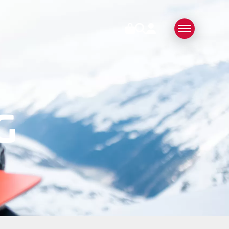
RIES
ÜBER UNS
SWISS MADE
N
NACHHALTIG
G
TECHNOLOGIE
PARTNER
MEDIEN