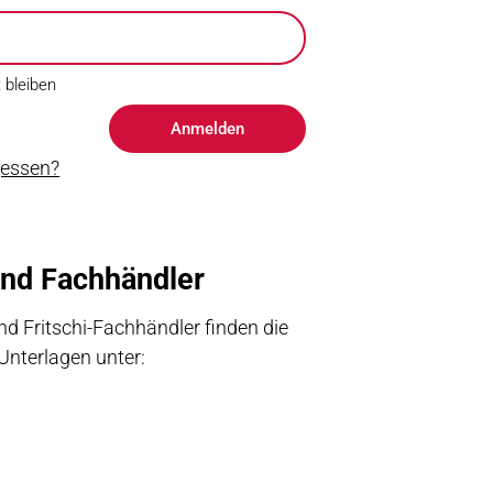
 bleiben
Anmelden
gessen?
nd Fach­händler
d Fritschi-Fachhändler finden die
nterlagen unter: