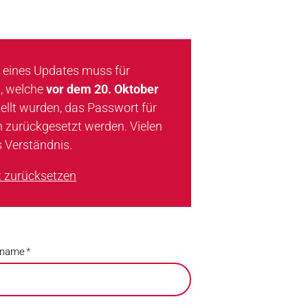
 eines Updates muss für
, welche
vor dem 20. Oktober
ellt wurden, das Passwort für
n zurückgesetzt werden. Vielen
s Verständnis.
 zurücksetzen
ername
*