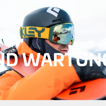
UNDENDIENST
STO
NTAKT
NEWS
GISTRIERUNG
MEDIE
ND WAR­TUN
Q
MPATIBILITÄT
LEGE UND WARTUNG
RANTIE & REPARATUR
NDLER