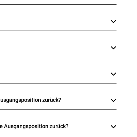
ir empfehlen, die Anpassung von einem
 Auslösung auch der DIN-Wert neu berechnet und
äss dieser
Tabelle
unter Berücksichtigung des
t findet man verschiedene DIN Kalkulatoren;
mpatibilität mit dem Schuh die korrekte
zur Gewährleistung von Garantieansprüchen und
 Ausgangsposition zurück?
ystem stellt sich automatisch in die
nen.
die Ausgangsposition zurück?