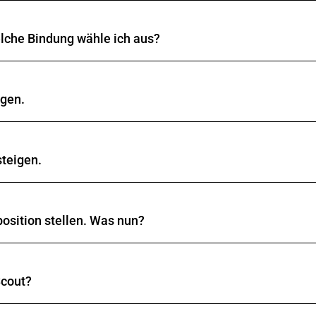
Verkaufssaison zur Verfügung. Senden Sie uns Bilder Ihrer
elche Bindung wähle ich aus?
ren Bereich der Skala sehr zuverlässig aus. Für DIN-Werte
ellbereich 3 - 7.
Übersicht
.
igen.
oder einen Gripwalk Schuh (nach DIN ISO 23223) besitzen
steigen.
piel Tourensohlen mit mehr Gummi und Sprengung, kann ein
oder einen Gripwalk Schuh (nach DIN ISO 23223) besitzen
position stellen. Was nun?
piel Tourensohlen mit mehr Gummi und Sprengung, kann ein
nter dem Fersenautomaten angesammelt hat und die Umste
Scout?