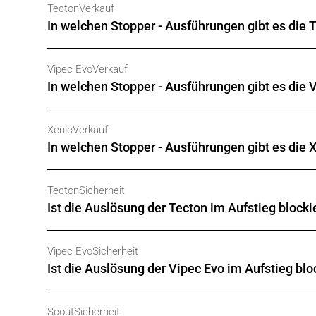
Tecton
Verkauf
wobei xx immer die Skimitte in mm angibt, bei we
In welchen Stopper - Ausführungen gibt es die 
Mit
Stopper
80 / 90 / 100 / 110 / 120 mm,
Vipec Evo
Verkauf
wobei xx immer die Skimitte in mm angibt, bei we
In welchen Stopper - Ausführungen gibt es die 
Mit
Stopper
80 / 90 / 100 / 110 / 120 mm,
Xenic
Verkauf
wobei xx immer die Skimitte in mm angibt, bei we
In welchen Stopper - Ausführungen gibt es die 
Ohne (nur Xenic mit einer Steighilfe) oder mit
Sto
Tecton
Sicherheit
wobei xx immer die Skimitte in mm angibt, bei we
Ist die Auslösung der Tecton im Aufstieg blocki
Nein, die Seitwärtsauslösung ist nur stark gehe
Vipec Evo
Sicherheit
Ist die Auslösung der Vipec Evo im Aufstieg blo
Nein. Die Seitwärtsauslösung ist stark gehemmt
Scout
Sicherheit