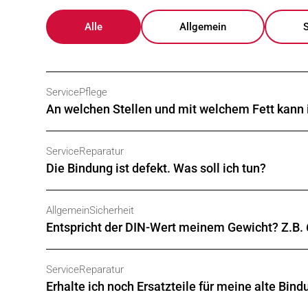
Alle
Allgemein
Service
Pflege
An welchen Stellen und mit welchem Fett kann
An bewegten Teilen kommt es zu natürlichem Ve
Service
Reparatur
(-30° C) Fett gefettet werden.
Die Bindung ist defekt. Was soll ich tun?
Kommt man nicht zu einer bewegten Stelle, ist d
Nach dem Fetten überschüssiges Fett mit einem L
Gehen Sie zu Ihrem
Fachhändler
. Er kümmert sic
Allgemein
Sicherheit
Entspricht der DIN-Wert meinem Gewicht? Z.B. 
Nein. Der DIN-Wert wird aus folgenden Paramet
Service
Reparatur
WICHTIG: Der DIN-Wert ist nur ein Richtwert und
Erhalte ich noch Ersatzteile für meine alte Bin