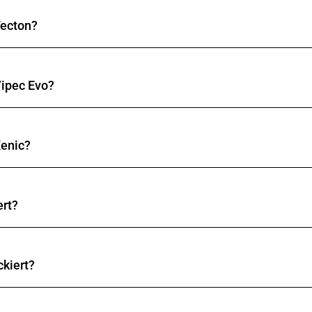
lcher der Stopper sicher passt.
Tecton?
lcher der Stopper sicher passt.
Vipec Evo?
lcher der Stopper sicher passt.
Xenic?
pper
75 / 85 / 95 / 105 mm,
lcher der Stopper sicher passt.
ert?
mmt und gibt den Schuh im Aufstieg im
Notfall
bei grosser 
ckiert?
 und gibt den Schuh im Aufstieg im
Notfall
bei grosser Kraf