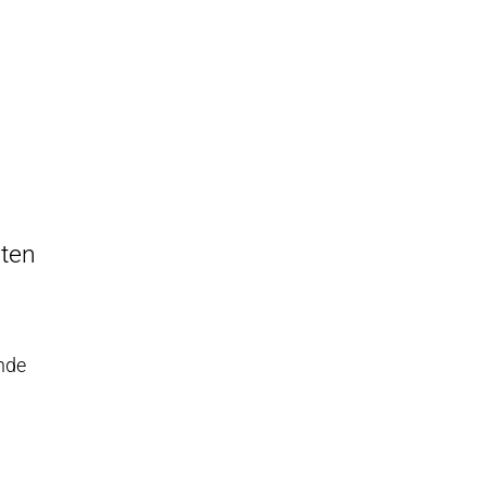
ten
ende