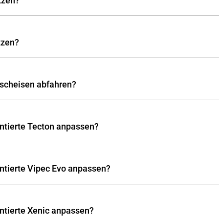
tzen?
zu montierende
Fangriemen
aus unserem Zubehörangebot ve
g zu verwenden.
tzen?
i-Stopper zu verwenden. Da Skitourenschuhe über keine g
it einem Ski-Stopper zu verwenden.
rscheisen abfahren?
 Die Montage ist durch einen geschulten Fachmann ausführ
nd
de
montiert
sein, da die Bindung sonst seitwärts nicht 
ontierte Tecton anpassen?
itte 12.5 mm nach vorne und hinten verschoben werden. 
ontierte Vipec Evo anpassen?
sohlenlänge muss zur Gewährleistung einer zuverlässigen
r Mitte 12.5 mm nach vorne und hinten verschoben werde
ontierte Xenic anpassen?
sohlenlänge muss zur Gewährleistung einer zuverlässigen