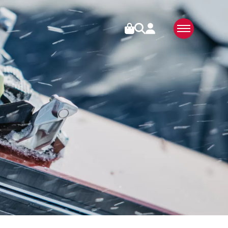
RIES
ÜBER UNS
SWISS MADE
N
NACHHALTIG
TECHNOLOGIE
PARTNER
MEDIEN