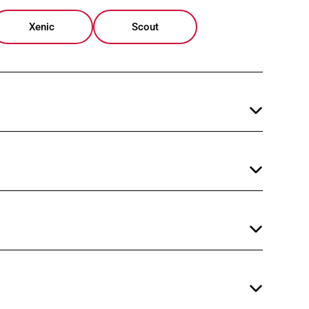
Xenic
Scout
inem
wasserabweisenden
und
kälteresistenten
ntage zugefügte Fett nicht.
 die Abwicklung der Garantie.
nd Skifahrertyp.
unten korrigiert werden.