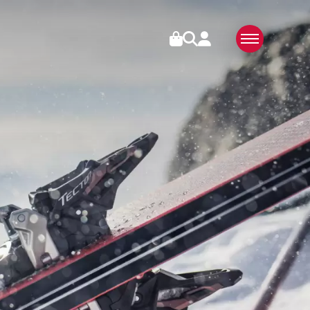
RIES
ÜBER UNS
SWISS MADE
N
NACHHALTIG
TECHNOLOGIE
PARTNER
MEDIEN