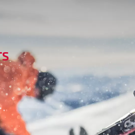
UNDENDIENST
STO
NTAKT
NEWS
TS
GISTRIERUNG
MEDIE
Q
MPATIBILITÄT
LEGE UND WARTUNG
RANTIE & REPARATUR
NDLER