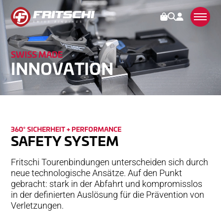
SWISS MADE
BINDUNGEN
IN­NO­VA­TION
KUNDENDIENST
STORIES
360° SI­CHER­HEIT­ + PER­FOR­MANCE
ÜBER UNS
SAFETY­ SYSTEM
SWISS MADE
Fritschi Tourenbindungen unterscheiden sich durch
neue technologische Ansätze. Auf den Punkt
NACHHALTIG
gebracht: stark in der Abfahrt und kompromisslos
TECHNOLOGIE
in der definierten Auslösung für die Prävention von
Verletzungen.
PARTNER