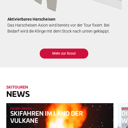
Aktivierbares Harscheisen
Das Harscheisen Axion wird bereits vor der Tour fixiert. Bei
Bedarf wird die Klinge mit dem Stock nach unten geklappt.
Mehr zur Scout
SKITOUREN
NEWS
FEUER UND EIS
WAS 
SKIFAHREN IM LAND DER
DI
VULKANE
W