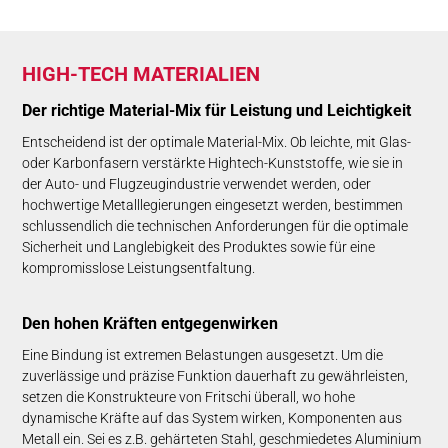
HIGH-TECH MA­TE­RIA­LIEN
Der richtige Material-Mix für Leis­tung und Leich­tig­keit
Entscheidend ist der optimale Material-Mix. Ob leichte, mit Glas-
oder Karbonfasern verstärkte Hightech-Kunststoffe, wie sie in
der Auto- und Flugzeugindustrie verwendet werden, oder
hochwertige Metalllegierungen eingesetzt werden, bestimmen
schlussendlich die technischen Anforderungen für die optimale
Sicherheit und Langlebigkeit des Produktes sowie für eine
kompromisslose Leistungsentfaltung.
Den hohen Kräf­ten ent­ge­gen­wir­ken
Eine Bindung ist extremen Belastungen ausgesetzt. Um die
zuverlässige und präzise Funktion dauerhaft zu gewährleisten,
setzen die Konstrukteure von Fritschi überall, wo hohe
dynamische Kräfte auf das System wirken, Komponenten aus
Metall ein. Sei es z.B. gehärteten Stahl, geschmiedetes Aluminium