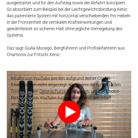
ausgestattet und für den Aufstieg sowie die Abfahrt konzipiert.
So absorbiert zum Beispiel bei der Leichtgewichtsbindung Xenic
das patentierte System mit horizontal verschiebenden Pin-Hebeln
in der Fronteinheit die vertikalen Krafteinwirkungen und
gewährleistet so sicheren Halt ohne jegliche Verriegelung des
Systems.
Das sagt Giulia Monego, Bergführerin und Profiskifahrerin aus
Chamonix zur Fritschi Xenic:
Inhalte von YouTube werden aufgrund deiner Cookie-
Einstellungen nicht angezeigt. Akzeptiere die funktionellen
Cookies in den
Datenschutzeinstellungen
, um den Cookie-
Richtlinien von YouTube zuzustimmen und den Inhalt
anzusehen.