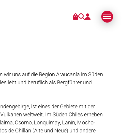
RIES
ÜBER UNS
SWISS MADE
N
NACHHALTIG
en wir uns auf die Region Araucanía im Süden
TECHNOLOGIE
s lebt und beruflich als Bergführer und
PARTNER
MEDIEN
ndengebirge, ist eines der Gebiete mit der
 Vulkanen weltweit. Im Süden Chiles erheben
 Llaima, Osorno, Lonquimay, Lanín, Mocho-
s de Chillán (Alte und Neue) und andere