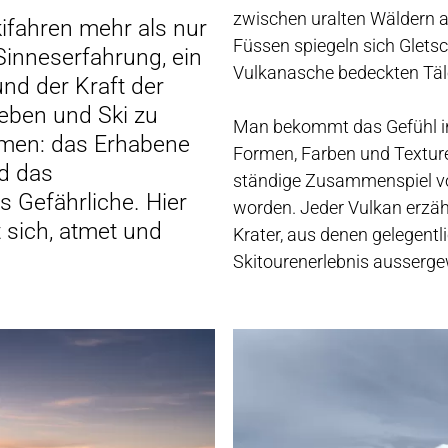
zwischen uralten Wäldern a
kifahren mehr als nur
WNLOADS
Füssen spiegeln sich Glets
e Sinneserfahrung, ein
Vulkanasche bedeckten Täl
nd der Kraft der
eben und Ski zu
Man bekommt das Gefühl in 
hmen: das Erhabene
Formen, Farben und Textur
d das
ständige Zusammenspiel vo
 Gefährliche. Hier
worden. Jeder Vulkan erzähl
t sich, atmet und
Krater, aus denen gelegent
Skitourenerlebnis ausserge