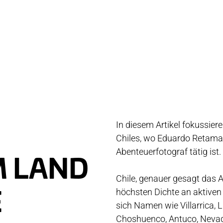
UNDENDIENST
STO
NTAKT
NEWS
GISTRIERUNG
MEDIE
In diesem Artikel fokussier
Q
Chiles, wo Eduardo Retamale
Abenteuerfotograf tätig ist.
MPATIBILITÄT
M LAND
LEGE UND WARTUNG
Chile, genauer gesagt das A
höchsten Dichte an aktiven
RANTIE & REPARATUR
E
sich Namen wie Villarrica,
NDLER
Choshuenco, Antuco, Nevado