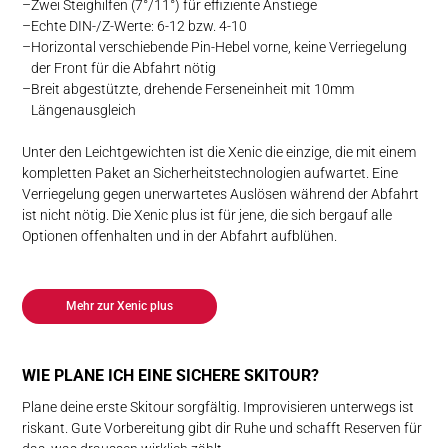
Zwei Steighilfen (7°/11°) für effiziente Anstiege
Echte DIN-/Z-Werte: 6-12 bzw. 4-10
Horizontal verschiebende Pin-Hebel vorne, keine Verriegelung
der Front für die Abfahrt nötig
Breit abgestützte, drehende Ferseneinheit mit 10mm
Längenausgleich
Unter den Leichtgewichten ist die Xenic die einzige, die mit einem
kompletten Paket an Sicherheitstechnologien aufwartet. Eine
Verriegelung gegen unerwartetes Auslösen während der Abfahrt
ist nicht nötig. Die Xenic plus ist für jene, die sich bergauf alle
Optionen offenhalten und in der Abfahrt aufblühen.
Mehr zur Xenic plus
WIE PLANE ICH EINE SICHERE SKITOUR?
Plane deine erste Skitour sorgfältig. Improvisieren unterwegs ist
riskant. Gute Vorbereitung gibt dir Ruhe und schafft Reserven für