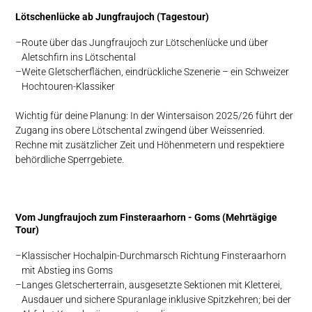
Lötschen­lücke ab Jung­fraujoch (Tagestour)
Route über das Jungfraujoch zur Lötschenlücke und über
Aletschfirn ins Lötschental
Weite Gletscherflächen, eindrückliche Szenerie – ein Schweizer
Hochtouren-Klassiker
Wichtig für deine Planung: In der Wintersaison 2025/26 führt der
Zugang ins obere Lötschental zwingend über Weissenried.
Rechne mit zusätzlicher Zeit und Höhenmetern und respektiere
behördliche Sperrgebiete.
Vom Jung­fraujoch zum Finster­aarhorn - Goms (Mehrtägige
Tour)
Klassischer Hochalpin-Durchmarsch Richtung Finsteraarhorn
mit Abstieg ins Goms
Langes Gletscherterrain, ausgesetzte Sektionen mit Kletterei,
Ausdauer und sichere Spuranlage inklusive Spitzkehren; bei der