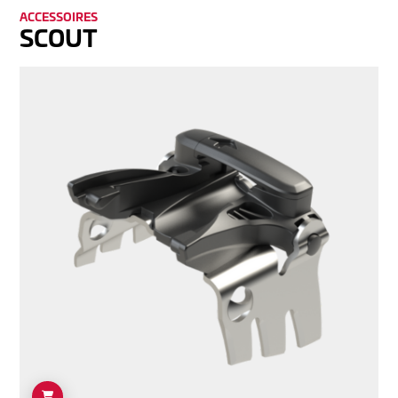
AC­CES­SOI­RES
SCOUT