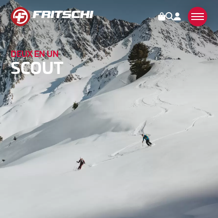
DEUX EN UN
FIXATIONS
SCOUT
TECTON
VIPEC EVO
XENIC
SCOUT
ACCESSOIRES
MANIPULATION
SERVICES
STORIES