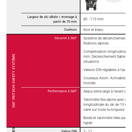
Largeur de ski idéale / montage à
80 - 115 mm
partir de 70 mm
Couleurs
Noir et blanc
Sécurité à 360°
Système de déclenchement an
fixations alpines
Compensation longitudinale du
360° FRITSCHI SAFETY SYSTÈME
mm. Déclenchement fiable dans
situations
Valeurs DIN réglables à l'avant et
Couteaux Axion. Activables pe
montée
Performance à 360°
Appui extra large à l'avant et à l
Talonnière fixe alpine avec co
longitudinale du ski de 10 mm.
carre sur toute la longueur du 
Butée et talonnière liées par ba
rigide
Valeur DIN
3 - 11