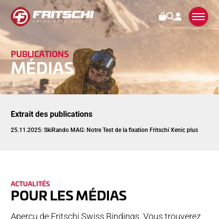
PUB­LI­CA­TIONS
FIXATIONS
MÉDIAS
SERVICES
STORIES
Extrait des publi­ca­tions
25.11.2025: SkiRando MAG: Notre Test de la fixation Fritschi Xenic plus
NEWS
MÉDIAS
DE NOUS
AC­TUA­LI­TÉS
POUR LES MÉDIAS
Aperçu de Fritschi Swiss Bindings. Vous trouverez