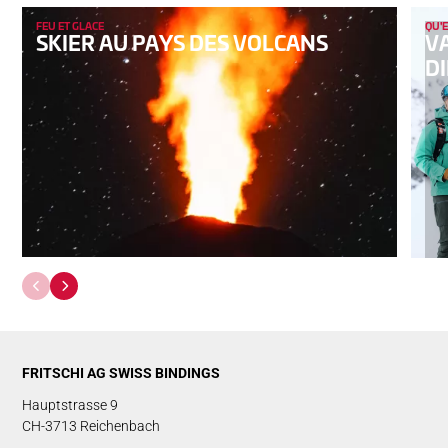
FEU ET GLACE
QU'
SKIER AU PAYS DES VOLCANS
V
DI
FRITSCHI AG SWISS BINDINGS
Hauptstrasse 9
CH-3713 Reichenbach