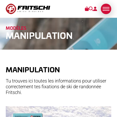
MO
DÈLES
FIXATIONS
MANIPULATION
TECTON
VIPEC EVO
XENIC
SCOUT
MANIPULATION
ACCESSOIRES
Tu trouves ici toutes les informations pour utiliser
MANIPULATION
correctement tes fixations de ski de randonnée
Fritschi.
SERVICES
STORIES