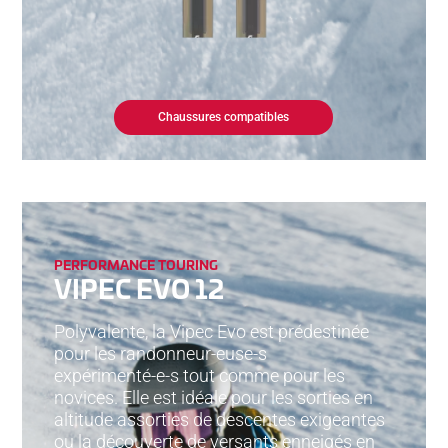
Chaussures compatibles
PERFORMANCE TOURING
VIPEC EVO 12
Polyvalente, la Vipec Evo est prédestinée
pour les randonneur-euse-s
expérimenté-e-s tout comme pour les
novices. Elle est idéale pour les sorties en
altitude assorties de descentes exigeantes
ou la découverte de versants enneigés en