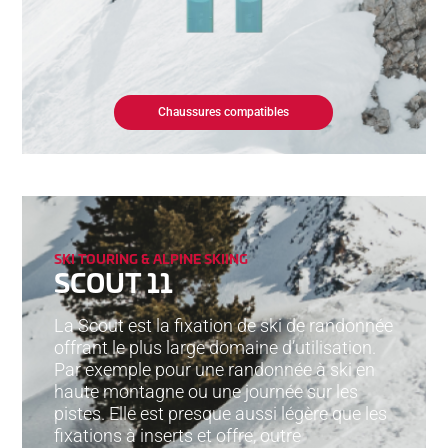
Chaussures compatibles
SKI TOURING & ALPINE SKIING
SCOUT 11
La Scout est la fixation de ski de randonnée
offrant le plus large domaine d’utilisation.
Par exemple pour une randonnée à ski en
haute montagne ou une journée sur les
pistes. Elle est presque aussi légère que les
fixations à inserts et offre, outre