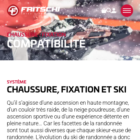
CHAUS­SU­RE - FIX­ATION
FIXATIONS
COM­PATI­BILI­TÉ
SERVICES
CONTACT
ENREGISTREMENT
SYS­TÈME
FAQ
CHAUS­SU­RE, FIX­ATION ET SKI
COMPATIBILITÉ
Qu’il s’agisse d’une ascension en haute montagne,
d’un couloir très raide, de la neige poudreuse, d’une
ENTRETIEN & MAINTENANCE
ascension sportive ou d’une expérience détente en
GARANTIE & RÉPARATION
pleine nature… Car les facettes de la randonnée
sont tout aussi diverses que chaque skieur-euse de
REVENDEURS
randonnée. L’évolution du ski de randonnée a donc
DOWNLOADS