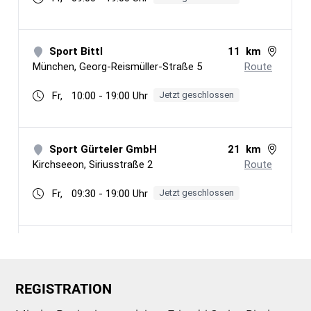
RE­GIS­TRA­TION