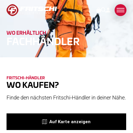
WO ER­HÄLT­LICH
BINDUNGEN
FACH­HÄND­LER
KUNDENDIENST
KONTAKT
REGISTRIERUNG
FRITSCHI-­­HÄNDLER
FAQ
WO KAUFEN?
KOMPATIBILITÄT
Finde den nächsten Fritschi-Händler in deiner Nähe.
PFLEGE UND WARTUNG
GARANTIE & REPARATUR
HÄNDLER
DOWNLOADS