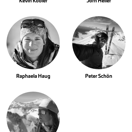
Kevin Kobler
Jörn Heller
Raphaela Haug
Peter Schön