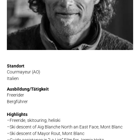
Standort
Courmayeur (AO)
Italien
Ausbildung/Tätigkeit
Freerider
Bergführer
Highlights
Freeride, skitouring, heliski
Ski descent of Aig Blanche North an East Face, Mont Blanc
Ski descent of Mayor Rout, Mont Blanc
Guide assistance in “La List” Film for Jermie Heitz