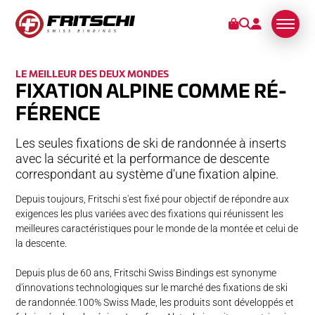
LE MEILLEUR DES DEUX MONDES
FIXATIONS
FI­XA­TION AL­PI­NE COM­ME RÉ­
FÉ­­REN­CE
SERVICES
Les seules fixations de ski de randonnée à inserts
avec la sécurité et la performance de descente
STORIES
correspondant au système d'une fixation alpine.
DE NOUS
Depuis toujours, Fritschi s'est fixé pour objectif de répondre aux
exigences les plus variées avec des fixations qui réunissent les
meilleures caractéristiques pour le monde de la montée et celui de
la descente.
Depuis plus de 60 ans, Fritschi Swiss Bindings est synonyme
d'innovations technologiques sur le marché des fixations de ski
de randonnée.100% Swiss Made, les produits sont développés et