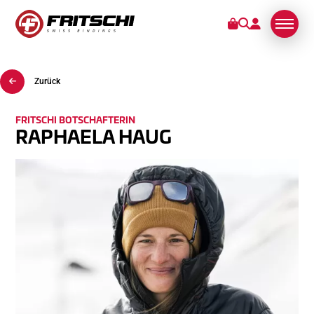
Zurück
BINDUNGEN
KUNDENDIENST
FRITSCHI BOTSCHAFTERIN
RAPHAELA HAUG
STORIES
ÜBER UNS