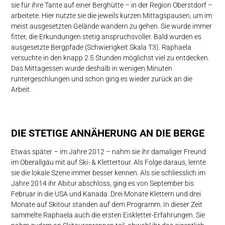
sie für ihre Tante auf einer Berghütte – in der Region Oberstdorf –
arbeitete. Hier nutzte sie die jeweils kurzen Mittagspausen, um im
meist ausgesetzten Gelände wandern zu gehen. Sie wurde immer
fitter, die Erkundungen stetig anspruchsvoller. Bald wurden es
ausgesetzte Bergpfade (Schwierigkeit Skala T3). Raphaela
versuchte in den knapp 2.5 Stunden möglichst viel zu entdecken.
Das Mittagessen wurde deshalb in wenigen Minuten
runtergeschlungen und schon ging es wieder zurück an die
Arbeit.
DIE STETIGE ANNÄHERUNG AN DIE BERGE
Etwas später – im Jahre 2012 – nahm sie ihr damaliger Freund
im Oberallgäu mit auf Ski- & Klettertour. Als Folge daraus, lernte
sie die lokale Szene immer besser kennen. Als sie schliesslich im
Jahre 2014 ihr Abitur abschloss, ging es von September bis
Februar in die USA und Kanada. Drei Monate Klettern und drei
Monate auf Skitour standen auf dem Programm. In dieser Zeit
sammelte Raphaela auch die ersten Eiskletter-Erfahrungen. Sie