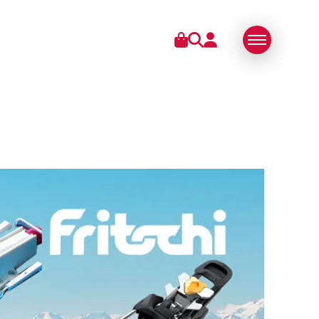
RIES
ÜBER UNS
SWISS MADE
N
NACHHALTIG
TECHNOLOGIE
PARTNER
MEDIEN