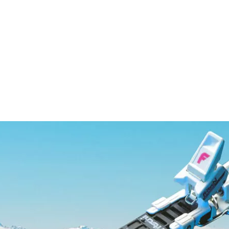
UNDENDIENST
STO
NTAKT
NEWS
GISTRIERUNG
MEDIE
Q
MPATIBILITÄT
LEGE UND WARTUNG
RANTIE & REPARATUR
NDLER