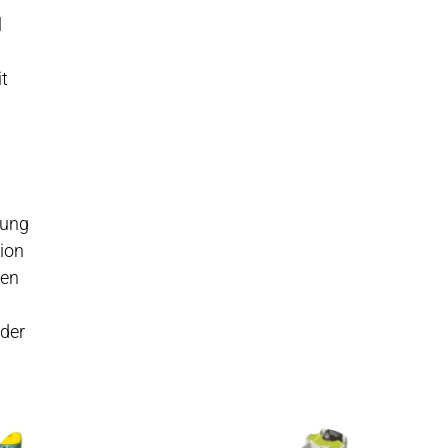
l
it
gung
tion
ken
 der