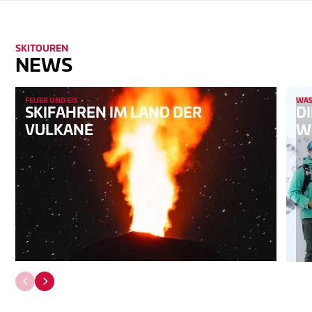
SKITOUREN
NEWS
FEUER UND EIS
WAS 
SKIFAHREN IM LAND DER
DI
VULKANE
W