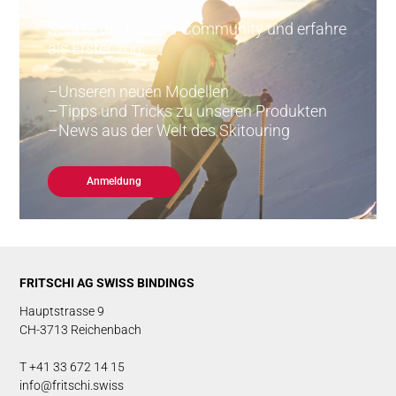
Sei Teil der Fritschi-Community und erfahre
als Erster von:
Unseren neuen Modellen
Tipps und Tricks zu unseren Produkten
News aus der Welt des Skitouring
Anmeldung
FRITSCHI AG SWISS BINDINGS
Hauptstrasse 9
CH-3713 Reichenbach
T +41 33 672 14 15
info@fritschi.swiss