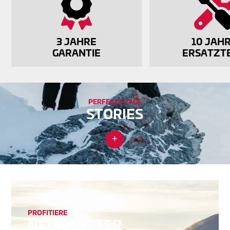
3 JAHRE
10 JAH
GARANTIE
ERSATZTE
PERFEKTE TAGE
STORIES
PRO­FI­TIE­RE
NEW­SLETTER