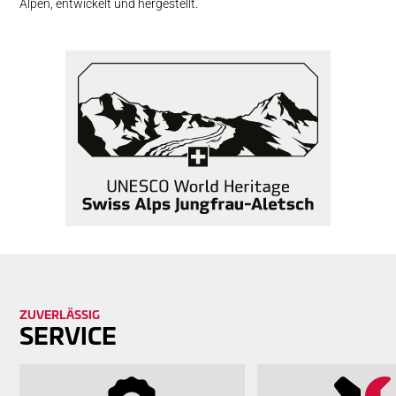
Alpen, entwickelt und hergestellt.
ZU­VER­LÄS­SIG
SERVICE